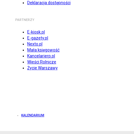
Deklaracja dostępności
PARTNERZY
E-kiosk.pl
E-gazety.pl
Nexto.pl
Mała księgowość
Kancelarierp.pl
Wieści Rolnicze
Życie Warszawy
KALENDARIUM