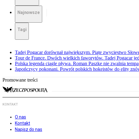
Najnowsze
Tagi
Tadej Pogacar dorównał największym. Piąte zwycięstwo Słow
Tour de France. Dwóch wielkich faworytów. Tadej Pogacar jedz
Polska legenda ciągle pływa. Roman Paszke nie zwalnia tempa
Japończycy pokonani. Powrót polskich hokeistów do elity znów 
Promowane treści
KONTAKT
O nas
Kontakt
Napisz do nas