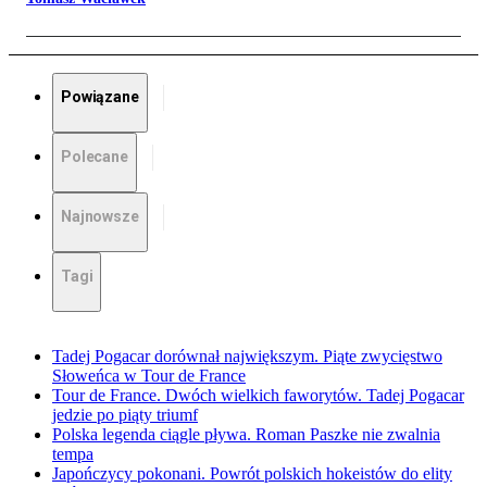
Powiązane
Polecane
Najnowsze
Tagi
Tadej Pogacar dorównał największym. Piąte zwycięstwo
Słoweńca w Tour de France
Tour de France. Dwóch wielkich faworytów. Tadej Pogacar
jedzie po piąty triumf
Polska legenda ciągle pływa. Roman Paszke nie zwalnia
tempa
Japończycy pokonani. Powrót polskich hokeistów do elity