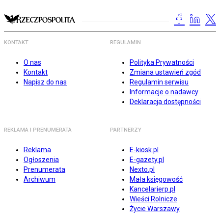
KONTAKT
REGULAMIN
O nas
Polityka Prywatności
Kontakt
Zmiana ustawień zgód
Napisz do nas
Regulamin serwisu
Informacje o nadawcy
Deklaracja dostępności
REKLAMA I PRENUMERATA
PARTNERZY
Reklama
E-kiosk.pl
Ogłoszenia
E-gazety.pl
Prenumerata
Nexto.pl
Archiwum
Mała księgowość
Kancelarierp.pl
Wieści Rolnicze
Życie Warszawy