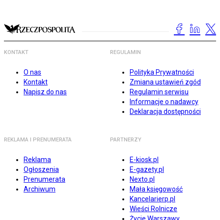
KONTAKT
REGULAMIN
O nas
Polityka Prywatności
Kontakt
Zmiana ustawień zgód
Napisz do nas
Regulamin serwisu
Informacje o nadawcy
Deklaracja dostępności
REKLAMA I PRENUMERATA
PARTNERZY
Reklama
E-kiosk.pl
Ogłoszenia
E-gazety.pl
Prenumerata
Nexto.pl
Archiwum
Mała księgowość
Kancelarierp.pl
Wieści Rolnicze
Życie Warszawy