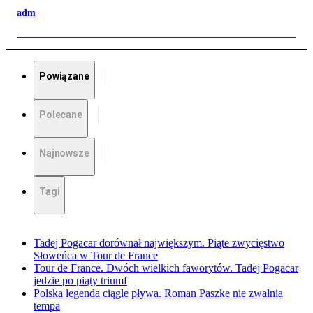
adm
Powiązane
Polecane
Najnowsze
Tagi
Tadej Pogacar dorównał największym. Piąte zwycięstwo
Słoweńca w Tour de France
Tour de France. Dwóch wielkich faworytów. Tadej Pogacar
jedzie po piąty triumf
Polska legenda ciągle pływa. Roman Paszke nie zwalnia
tempa