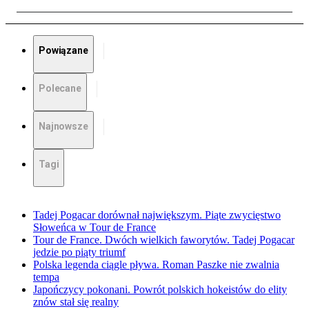
Powiązane
Polecane
Najnowsze
Tagi
Tadej Pogacar dorównał największym. Piąte zwycięstwo
Słoweńca w Tour de France
Tour de France. Dwóch wielkich faworytów. Tadej Pogacar
jedzie po piąty triumf
Polska legenda ciągle pływa. Roman Paszke nie zwalnia
tempa
Japończycy pokonani. Powrót polskich hokeistów do elity
znów stał się realny