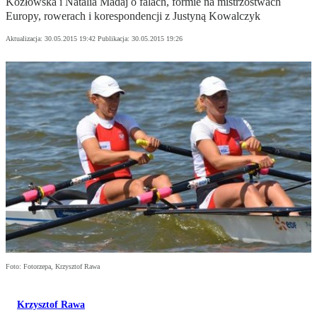
Kozłowska i Natalia Madaj o falach, formie na mistrzostwach
Europy, rowerach i korespondencji z Justyną Kowalczyk
Aktualizacja:
30.05.2015 19:42
Publikacja:
30.05.2015 19:26
Foto: Fotorzepa, Krzysztof Rawa
Krzysztof Rawa