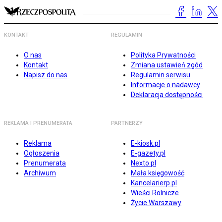
KONTAKT
REGULAMIN
O nas
Polityka Prywatności
Kontakt
Zmiana ustawień zgód
Napisz do nas
Regulamin serwisu
Informacje o nadawcy
Deklaracja dostępności
REKLAMA I PRENUMERATA
PARTNERZY
Reklama
E-kiosk.pl
Ogłoszenia
E-gazety.pl
Prenumerata
Nexto.pl
Archiwum
Mała księgowość
Kancelarierp.pl
Wieści Rolnicze
Życie Warszawy