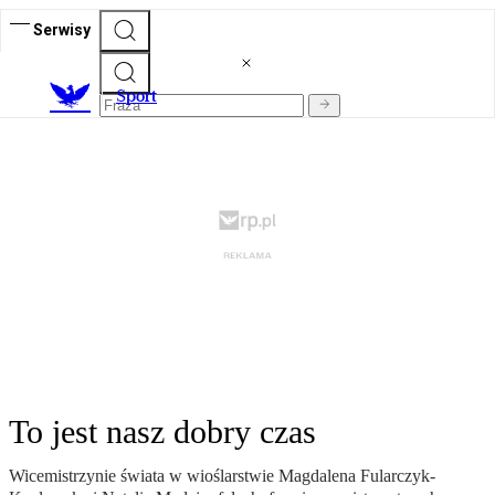
Serwisy
S
port
To jest nasz dobry czas
Wicemistrzynie świata w wioślarstwie Magdalena Fularczyk-