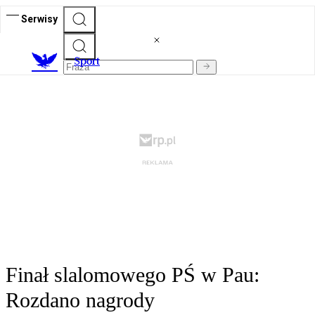
Serwisy
S
port
Finał slalomowego PŚ w Pau:
Rozdano nagrody