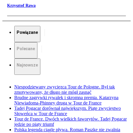
Krzysztof Rawa
Powiązane
Polecane
Najnowsze
Niespodziewany zwycięzca Tour de Pologne. Był tak
zmotywowany, że długo nie mógł zasnąć
Brudne zagrywki rywalek i skromna premia. Katarzyna
Niewiadoma-Phinney druga w Tour de France
Tadej Pogacar dorównał największym. Piąte zwycięstwo
Słoweńca w Tour de France
Tour de France. Dwóch wielkich faworytów. Tadej Pogacar
jedzie po piąty triumf
Polska legenda ciągle pływa. Roman Paszke nie zwalnia