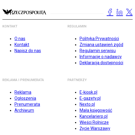
KONTAKT
REGULAMIN
O nas
Polityka Prywatności
Kontakt
Zmiana ustawień zgód
Napisz do nas
Regulamin serwisu
Informacje o nadawcy
Deklaracja dostępności
REKLAMA I PRENUMERATA
PARTNERZY
Reklama
E-kiosk.pl
Ogłoszenia
E-gazety.pl
Prenumerata
Nexto.pl
Archiwum
Mała księgowość
Kancelarierp.pl
Wieści Rolnicze
Życie Warszawy