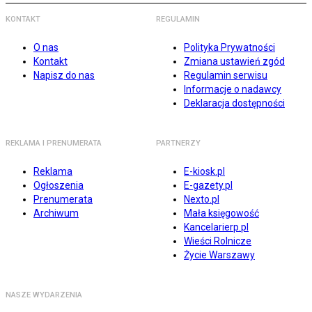
KONTAKT
REGULAMIN
O nas
Polityka Prywatności
Kontakt
Zmiana ustawień zgód
Napisz do nas
Regulamin serwisu
Informacje o nadawcy
Deklaracja dostępności
REKLAMA I PRENUMERATA
PARTNERZY
Reklama
E-kiosk.pl
Ogłoszenia
E-gazety.pl
Prenumerata
Nexto.pl
Archiwum
Mała księgowość
Kancelarierp.pl
Wieści Rolnicze
Życie Warszawy
NASZE WYDARZENIA