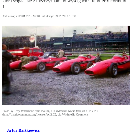
która ścigała się z mężczyznami w wyścigach Grand Prix Formuły
1.
Aktualizacja:
09.01.2016 16:48
Publikacja:
09.01.2016 16:37
Foto: By Terry Whalebone from Bolton, UK (Maserati works team) [CC BY 2.0
(http://creativecommons.org/licenses/by/2.0)], via Wikimedia Commons
Artur Bartkiewicz