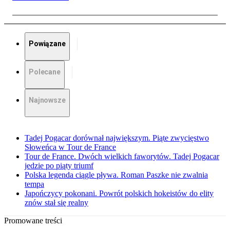
Powiązane
Polecane
Najnowsze
Tadej Pogacar dorównał największym. Piąte zwycięstwo
Słoweńca w Tour de France
Tour de France. Dwóch wielkich faworytów. Tadej Pogacar
jedzie po piąty triumf
Polska legenda ciągle pływa. Roman Paszke nie zwalnia
tempa
Japończycy pokonani. Powrót polskich hokeistów do elity
znów stał się realny
Promowane treści