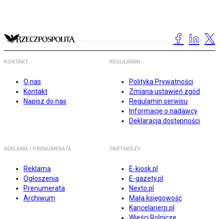
KONTAKT
REGULAMIN
O nas
Polityka Prywatności
Kontakt
Zmiana ustawień zgód
Napisz do nas
Regulamin serwisu
Informacje o nadawcy
Deklaracja dostępności
REKLAMA I PRENUMERATA
PARTNERZY
Reklama
E-kiosk.pl
Ogłoszenia
E-gazety.pl
Prenumerata
Nexto.pl
Archiwum
Mała księgowość
Kancelarierp.pl
Wieści Rolnicze