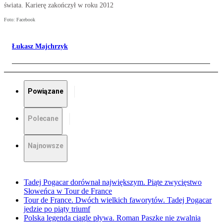
świata. Karierę zakończył w roku 2012
Foto: Facebook
Łukasz Majchrzyk
Powiązane
Polecane
Najnowsze
Tadej Pogacar dorównał największym. Piąte zwycięstwo
Słoweńca w Tour de France
Tour de France. Dwóch wielkich faworytów. Tadej Pogacar
jedzie po piąty triumf
Polska legenda ciągle pływa. Roman Paszke nie zwalnia