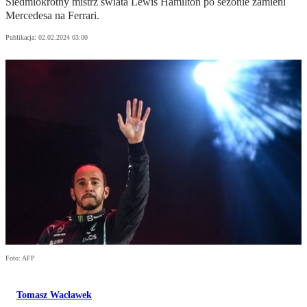
Siedmiokrotny mistrz świata Lewis Hamilton po sezonie zamieni
Mercedesa na Ferrari.
Publikacja:
02.02.2024 03:00
Foto: AFP
Tomasz Wacławek