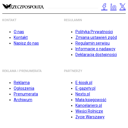
KONTAKT
REGULAMIN
O nas
Polityka Prywatności
Kontakt
Zmiana ustawień zgód
Napisz do nas
Regulamin serwisu
Informacje o nadawcy
Deklaracja dostępności
REKLAMA I PRENUMERATA
PARTNERZY
Reklama
E-kiosk.pl
Ogłoszenia
E-gazety.pl
Prenumerata
Nexto.pl
Archiwum
Mała księgowość
Kancelarierp.pl
Wieści Rolnicze
Życie Warszawy