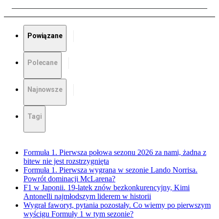
Powiązane
Polecane
Najnowsze
Tagi
Formuła 1. Pierwsza połowa sezonu 2026 za nami, żadna z
bitew nie jest rozstrzygnięta
Formuła 1. Pierwsza wygrana w sezonie Lando Norrisa.
Powrót dominacji McLarena?
F1 w Japonii. 19-latek znów bezkonkurencyjny, Kimi
Antonelli najmłodszym liderem w historii
Wygrał faworyt, pytania pozostały. Co wiemy po pierwszym
wyścigu Formuły 1 w tym sezonie?