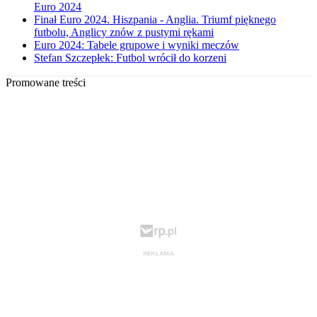
Euro 2024
Finał Euro 2024. Hiszpania - Anglia. Triumf pięknego
futbolu, Anglicy znów z pustymi rękami
Euro 2024: Tabele grupowe i wyniki meczów
Stefan Szczepłek: Futbol wrócił do korzeni
Promowane treści