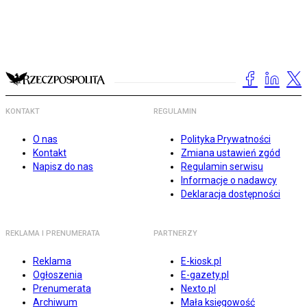
KONTAKT
REGULAMIN
O nas
Polityka Prywatności
Kontakt
Zmiana ustawień zgód
Napisz do nas
Regulamin serwisu
Informacje o nadawcy
Deklaracja dostępności
REKLAMA I PRENUMERATA
PARTNERZY
Reklama
E-kiosk.pl
Ogłoszenia
E-gazety.pl
Prenumerata
Nexto.pl
Archiwum
Mała księgowość