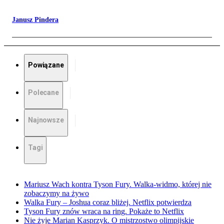
Janusz Pindera
Powiązane
Polecane
Najnowsze
Tagi
Mariusz Wach kontra Tyson Fury. Walka-widmo, której nie
zobaczymy na żywo
Walka Fury – Joshua coraz bliżej. Netflix potwierdza
Tyson Fury znów wraca na ring. Pokaże to Netflix
Nie żyje Marian Kasprzyk. O mistrzostwo olimpijskie