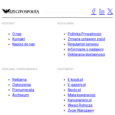
KONTAKT
REGULAMIN
O nas
Polityka Prywatności
Kontakt
Zmiana ustawień zgód
Napisz do nas
Regulamin serwisu
Informacje o nadawcy
Deklaracja dostępności
REKLAMA I PRENUMERATA
PARTNERZY
Reklama
E-kiosk.pl
Ogłoszenia
E-gazety.pl
Prenumerata
Nexto.pl
Archiwum
Mała księgowość
Kancelarierp.pl
Wieści Rolnicze
Życie Warszawy