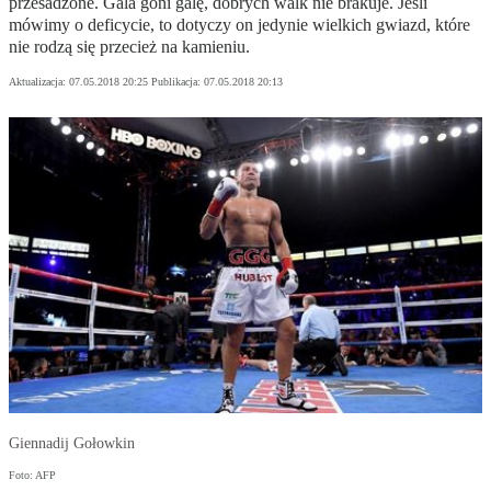
przesadzone. Gala goni galę, dobrych walk nie brakuje. Jeśli
mówimy o deficycie, to dotyczy on jedynie wielkich gwiazd, które
nie rodzą się przecież na kamieniu.
Aktualizacja:
07.05.2018 20:25
Publikacja:
07.05.2018 20:13
Giennadij Gołowkin
Foto: AFP