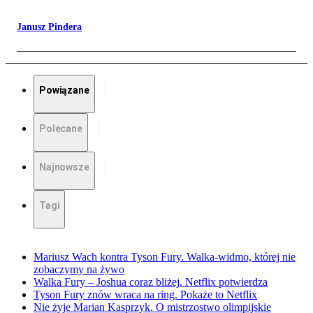
Janusz Pindera
Powiązane
Polecane
Najnowsze
Tagi
Mariusz Wach kontra Tyson Fury. Walka-widmo, której nie
zobaczymy na żywo
Walka Fury – Joshua coraz bliżej. Netflix potwierdza
Tyson Fury znów wraca na ring. Pokaże to Netflix
Nie żyje Marian Kasprzyk. O mistrzostwo olimpijskie