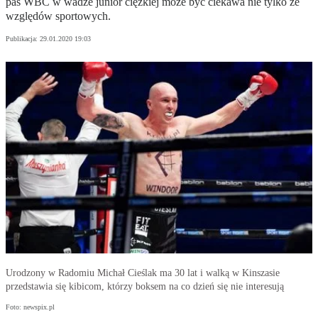
pas WBC w wadze junior ciężkiej może być ciekawa nie tylko ze
względów sportowych.
Publikacja:
29.01.2020 19:03
Urodzony w Radomiu Michał Cieślak ma 30 lat i walką w Kinszasie
przedstawia się kibicom, którzy boksem na co dzień się nie interesują
Foto: newspix.pl