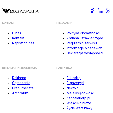
KONTAKT
REGULAMIN
O nas
Polityka Prywatności
Kontakt
Zmiana ustawień zgód
Napisz do nas
Regulamin serwisu
Informacje o nadawcy
Deklaracja dostępności
REKLAMA I PRENUMERATA
PARTNERZY
Reklama
E-kiosk.pl
Ogłoszenia
E-gazety.pl
Prenumerata
Nexto.pl
Archiwum
Mała księgowość
Kancelarierp.pl
Wieści Rolnicze
Życie Warszawy