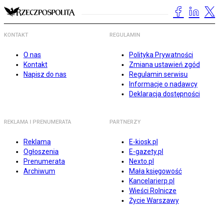
KONTAKT
REGULAMIN
O nas
Polityka Prywatności
Kontakt
Zmiana ustawień zgód
Napisz do nas
Regulamin serwisu
Informacje o nadawcy
Deklaracja dostępności
REKLAMA I PRENUMERATA
PARTNERZY
Reklama
E-kiosk.pl
Ogłoszenia
E-gazety.pl
Prenumerata
Nexto.pl
Archiwum
Mała księgowość
Kancelarierp.pl
Wieści Rolnicze
Życie Warszawy