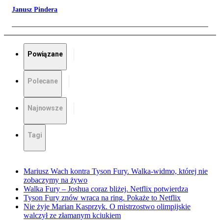
Janusz Pindera
Powiązane
Polecane
Najnowsze
Tagi
Mariusz Wach kontra Tyson Fury. Walka-widmo, której nie
zobaczymy na żywo
Walka Fury – Joshua coraz bliżej. Netflix potwierdza
Tyson Fury znów wraca na ring. Pokaże to Netflix
Nie żyje Marian Kasprzyk. O mistrzostwo olimpijskie
walczył ze złamanym kciukiem