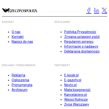
KONTAKT
REGULAMIN
O nas
Polityka Prywatności
Kontakt
Zmiana ustawień zgód
Napisz do nas
Regulamin serwisu
Informacje o nadawcy
Deklaracja dostępności
REKLAMA I PRENUMERATA
PARTNERZY
Reklama
E-kiosk.pl
Ogłoszenia
E-gazety.pl
Prenumerata
Nexto.pl
Archiwum
Mała księgowość
Kancelarierp.pl
Wieści Rolnicze
Życie Warszawy