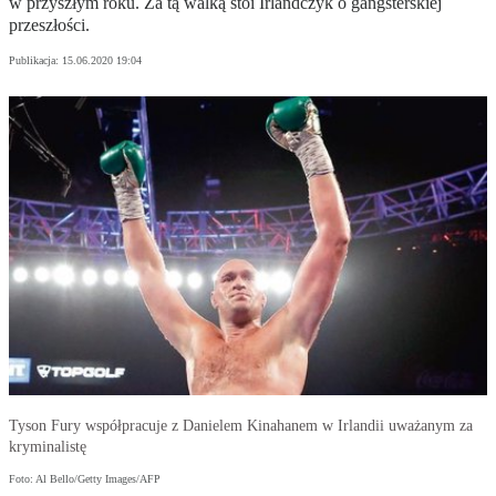
w przyszłym roku. Za tą walką stoi Irlandczyk o gangsterskiej
przeszłości.
Publikacja:
15.06.2020 19:04
Tyson Fury współpracuje z Danielem Kinahanem w Irlandii uważanym za
kryminalistę
Foto: Al Bello/Getty Images/AFP