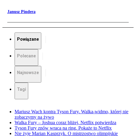
Janusz Pindera
Powiązane
Polecane
Najnowsze
Tagi
Mariusz Wach kontra Tyson Fury. Walka-widmo, której nie
zobaczymy na żywo
Walka Fury – Joshua coraz bliżej. Netflix potwierdza
Tyson Fury znów wraca na ring. Pokaże to Netflix
Nie żyje Marian Kasprzyk. O mistrzostwo olimpijskie