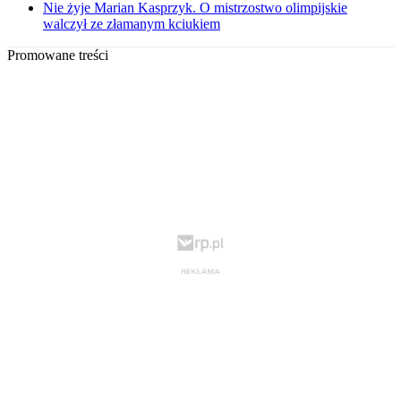
Nie żyje Marian Kasprzyk. O mistrzostwo olimpijskie
walczył ze złamanym kciukiem
Promowane treści