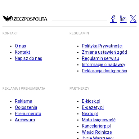
KONTAKT
REGULAMIN
O nas
Polityka Prywatności
Kontakt
Zmiana ustawień zgód
Napisz do nas
Regulamin serwisu
Informacje o nadawcy
Deklaracja dostępności
REKLAMA I PRENUMERATA
PARTNERZY
Reklama
E-kiosk.pl
Ogłoszenia
E-gazety.pl
Prenumerata
Nexto.pl
Archiwum
Mała księgowość
Kancelarierp.pl
Wieści Rolnicze
Życie Warszawy