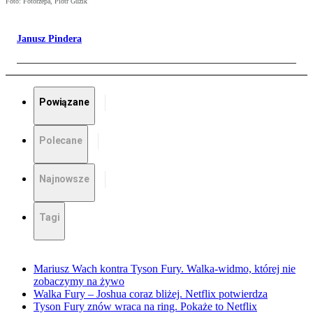
Foto: Fotorzepa, Piotr Guzik
Janusz Pindera
Powiązane
Polecane
Najnowsze
Tagi
Mariusz Wach kontra Tyson Fury. Walka-widmo, której nie
zobaczymy na żywo
Walka Fury – Joshua coraz bliżej. Netflix potwierdza
Tyson Fury znów wraca na ring. Pokaże to Netflix