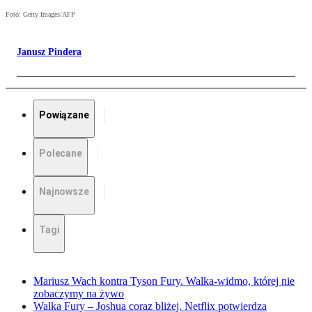
Foto: Getty Images/AFP
Janusz Pindera
Powiązane
Polecane
Najnowsze
Tagi
Mariusz Wach kontra Tyson Fury. Walka-widmo, której nie
zobaczymy na żywo
Walka Fury – Joshua coraz bliżej. Netflix potwierdza