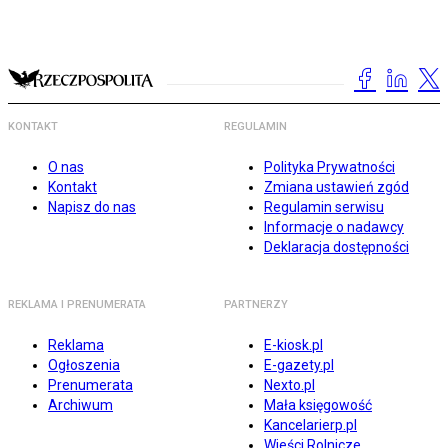
KONTAKT
REGULAMIN
O nas
Polityka Prywatności
Kontakt
Zmiana ustawień zgód
Napisz do nas
Regulamin serwisu
Informacje o nadawcy
Deklaracja dostępności
REKLAMA I PRENUMERATA
PARTNERZY
Reklama
E-kiosk.pl
Ogłoszenia
E-gazety.pl
Prenumerata
Nexto.pl
Archiwum
Mała księgowość
Kancelarierp.pl
Wieści Rolnicze