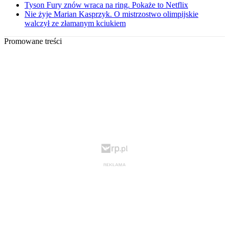
Tyson Fury znów wraca na ring. Pokaże to Netflix
Nie żyje Marian Kasprzyk. O mistrzostwo olimpijskie
walczył ze złamanym kciukiem
Promowane treści