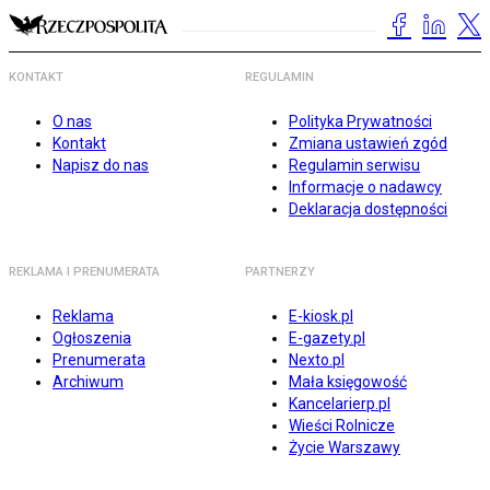
KONTAKT
REGULAMIN
O nas
Polityka Prywatności
Kontakt
Zmiana ustawień zgód
Napisz do nas
Regulamin serwisu
Informacje o nadawcy
Deklaracja dostępności
REKLAMA I PRENUMERATA
PARTNERZY
Reklama
E-kiosk.pl
Ogłoszenia
E-gazety.pl
Prenumerata
Nexto.pl
Archiwum
Mała księgowość
Kancelarierp.pl
Wieści Rolnicze
Życie Warszawy