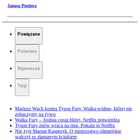
Janusz Pindera
Powiązane
Polecane
Najnowsze
Tagi
Mariusz Wach kontra Tyson Fury. Walka-widmo, której nie
zobaczymy na żywo
Walka Fury – Joshua coraz bliżej. Netflix potwierdza
Tyson Fury znów wraca na ring. Pokaże to Netflix
Nie żyje Marian Kasprzyk. O mistrzostwo olimpijskie
walczył ze złamanym kciukiem