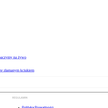
obaczymy na żywo
 ze złamanym kciukiem
REGULAMIN
Polityka Prywatności