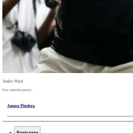
Andre Ward
Foto: materiały prasowe
Janusz Pindera
Powiązane