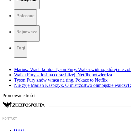
Polecane
Najnowsze
Tagi
Mariusz Wach kontra Tyson Fury. Walka-widmo, której nie z
Walka Fury – Joshua coraz bliżej. Netflix potwierdza
Tyson Fury znów wraca na ring. Pokaże to Netflix
Nie żyje Marian Kasprzyk. O mistrzostwo olimpijskie walczył
Promowane treści
KONTAKT
O nas