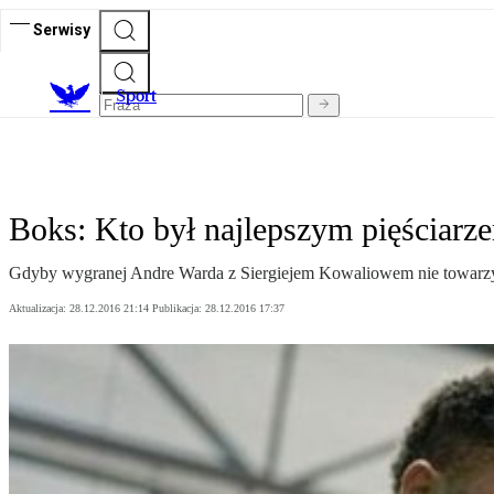
Serwisy
S
port
Boks: Kto był najlepszym pięściar
Gdyby wygranej Andre Warda z Siergiejem Kowaliowem nie towarzysz
Aktualizacja:
28.12.2016 21:14
Publikacja:
28.12.2016 17:37