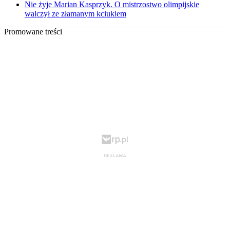
Nie żyje Marian Kasprzyk. O mistrzostwo olimpijskie
walczył ze złamanym kciukiem
Promowane treści