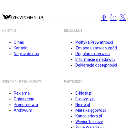
KONTAKT
REGULAMIN
O nas
Polityka Prywatności
Kontakt
Zmiana ustawień zgód
Napisz do nas
Regulamin serwisu
Informacje o nadawcy
Deklaracja dostępności
REKLAMA I PRENUMERATA
PARTNERZY
Reklama
E-kiosk.pl
Ogłoszenia
E-gazety.pl
Prenumerata
Nexto.pl
Archiwum
Mała księgowość
Kancelarierp.pl
Wieści Rolnicze
Życie Warszawy