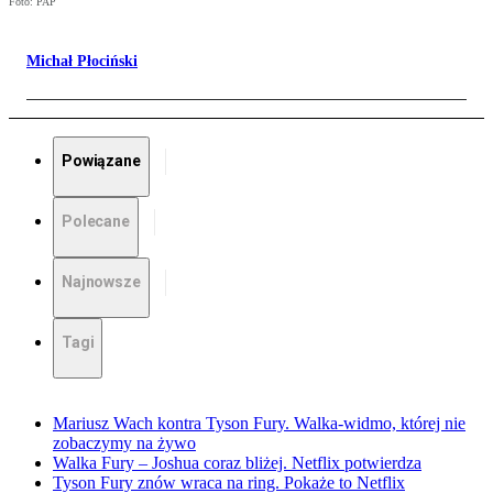
Foto: PAP
Michał Płociński
Powiązane
Polecane
Najnowsze
Tagi
Mariusz Wach kontra Tyson Fury. Walka-widmo, której nie
zobaczymy na żywo
Walka Fury – Joshua coraz bliżej. Netflix potwierdza
Tyson Fury znów wraca na ring. Pokaże to Netflix