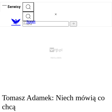
Serwisy
S
port
Tomasz Adamek: Niech mówią co
chcą