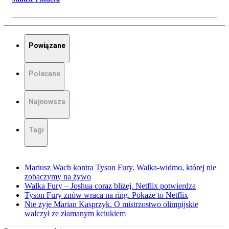
Powiązane
Polecane
Najnowsze
Tagi
Mariusz Wach kontra Tyson Fury. Walka-widmo, której nie
zobaczymy na żywo
Walka Fury – Joshua coraz bliżej. Netflix potwierdza
Tyson Fury znów wraca na ring. Pokaże to Netflix
Nie żyje Marian Kasprzyk. O mistrzostwo olimpijskie
walczył ze złamanym kciukiem