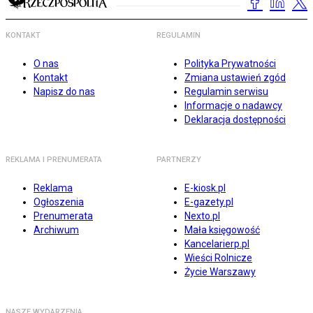
KONTAKT
REGULAMIN
O nas
Polityka Prywatności
Kontakt
Zmiana ustawień zgód
Napisz do nas
Regulamin serwisu
Informacje o nadawcy
Deklaracja dostępności
REKLAMA I PRENUMERATA
PARTNERZY
Reklama
E-kiosk.pl
Ogłoszenia
E-gazety.pl
Prenumerata
Nexto.pl
Archiwum
Mała księgowość
Kancelarierp.pl
Wieści Rolnicze
Życie Warszawy
NASZE WYDARZENIA