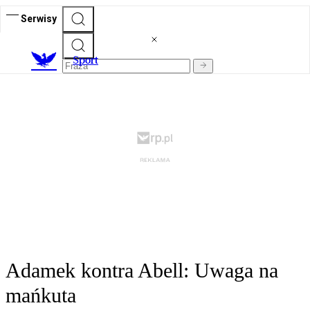
Serwisy
S
port
Adamek kontra Abell: Uwaga na
mańkuta