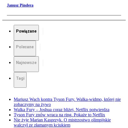
Janusz Pindera
Powiązane
Polecane
Najnowsze
Tagi
Mariusz Wach kontra Tyson Fury. Walka-widmo, której nie
zobaczymy na żywo
Walka Fury – Joshua coraz bliżej. Netflix potwierdza
Tyson Fury znów wraca na ring. Pokaże to Netflix
Nie żyje Marian Kasprzyk. O mistrzostwo olimpijskie
walczył ze złamanym kciukiem