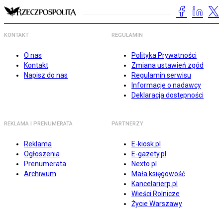
KONTAKT
REGULAMIN
O nas
Polityka Prywatności
Kontakt
Zmiana ustawień zgód
Napisz do nas
Regulamin serwisu
Informacje o nadawcy
Deklaracja dostępności
REKLAMA I PRENUMERATA
PARTNERZY
Reklama
E-kiosk.pl
Ogłoszenia
E-gazety.pl
Prenumerata
Nexto.pl
Archiwum
Mała księgowość
Kancelarierp.pl
Wieści Rolnicze
Życie Warszawy