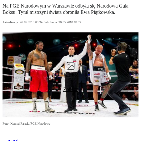
Na PGE Narodowym w Warszawie odbyła się Narodowa Gala
Boksu. Tytuł mistrzyni świata obroniła Ewa Piątkowska.
Aktualizacja:
26.05.2018 09:34
Publikacja:
26.05.2018 09:22
12 zdjęć
Zobacz
Foto: Konrad Falęcki/PGE Narodowy
p.mal