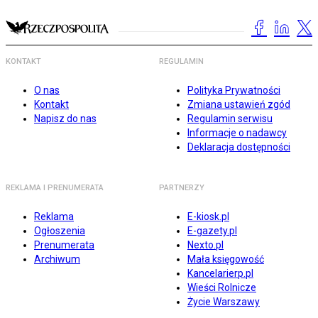
KONTAKT
REGULAMIN
O nas
Polityka Prywatności
Kontakt
Zmiana ustawień zgód
Napisz do nas
Regulamin serwisu
Informacje o nadawcy
Deklaracja dostępności
REKLAMA I PRENUMERATA
PARTNERZY
Reklama
E-kiosk.pl
Ogłoszenia
E-gazety.pl
Prenumerata
Nexto.pl
Archiwum
Mała księgowość
Kancelarierp.pl
Wieści Rolnicze
Życie Warszawy