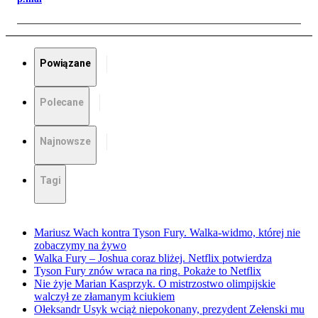
Powiązane
Polecane
Najnowsze
Tagi
Mariusz Wach kontra Tyson Fury. Walka-widmo, której nie
zobaczymy na żywo
Walka Fury – Joshua coraz bliżej. Netflix potwierdza
Tyson Fury znów wraca na ring. Pokaże to Netflix
Nie żyje Marian Kasprzyk. O mistrzostwo olimpijskie
walczył ze złamanym kciukiem
Ołeksandr Usyk wciąż niepokonany, prezydent Zełenski mu