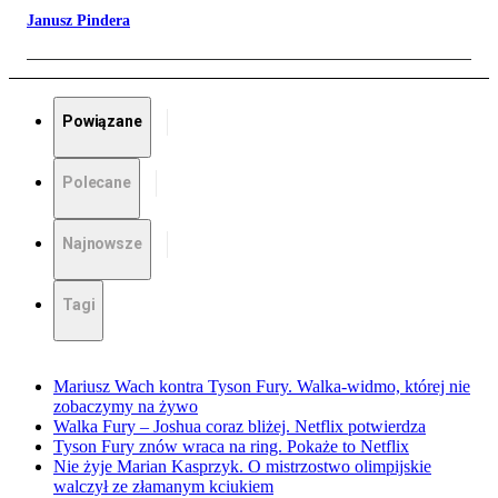
Janusz Pindera
Powiązane
Polecane
Najnowsze
Tagi
Mariusz Wach kontra Tyson Fury. Walka-widmo, której nie
zobaczymy na żywo
Walka Fury – Joshua coraz bliżej. Netflix potwierdza
Tyson Fury znów wraca na ring. Pokaże to Netflix
Nie żyje Marian Kasprzyk. O mistrzostwo olimpijskie
walczył ze złamanym kciukiem