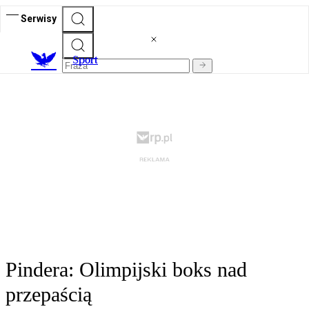
Serwisy
S
port
Pindera: Olimpijski boks nad
przepaścią