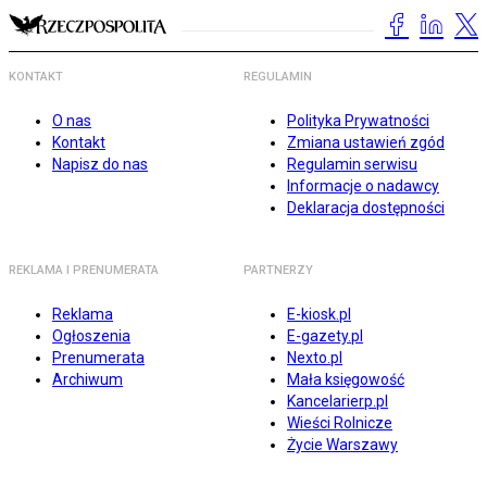
KONTAKT
REGULAMIN
O nas
Polityka Prywatności
Kontakt
Zmiana ustawień zgód
Napisz do nas
Regulamin serwisu
Informacje o nadawcy
Deklaracja dostępności
REKLAMA I PRENUMERATA
PARTNERZY
Reklama
E-kiosk.pl
Ogłoszenia
E-gazety.pl
Prenumerata
Nexto.pl
Archiwum
Mała księgowość
Kancelarierp.pl
Wieści Rolnicze
Życie Warszawy