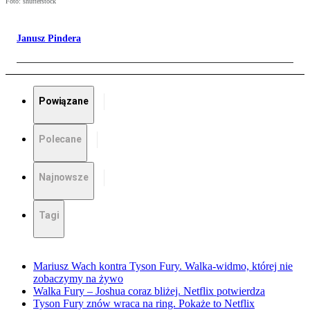
Foto: shutterstock
Janusz Pindera
Powiązane
Polecane
Najnowsze
Tagi
Mariusz Wach kontra Tyson Fury. Walka-widmo, której nie
zobaczymy na żywo
Walka Fury – Joshua coraz bliżej. Netflix potwierdza
Tyson Fury znów wraca na ring. Pokaże to Netflix