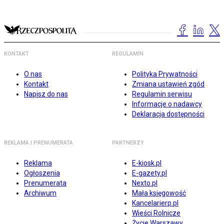
KONTAKT
REGULAMIN
O nas
Polityka Prywatności
Kontakt
Zmiana ustawień zgód
Napisz do nas
Regulamin serwisu
Informacje o nadawcy
Deklaracja dostępności
REKLAMA I PRENUMERATA
PARTNERZY
Reklama
E-kiosk.pl
Ogłoszenia
E-gazety.pl
Prenumerata
Nexto.pl
Archiwum
Mała księgowość
Kancelarierp.pl
Wieści Rolnicze
Życie Warszawy