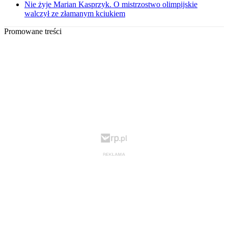
Nie żyje Marian Kasprzyk. O mistrzostwo olimpijskie
walczył ze złamanym kciukiem
Promowane treści