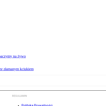
obaczymy na żywo
 ze złamanym kciukiem
REGULAMIN
Polityka Prywatności