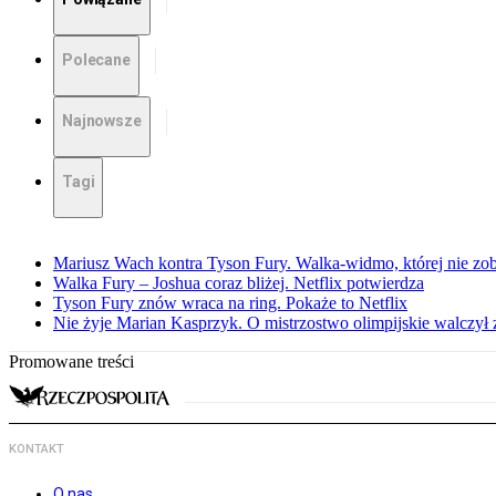
Polecane
Najnowsze
Tagi
Mariusz Wach kontra Tyson Fury. Walka-widmo, której nie z
Walka Fury – Joshua coraz bliżej. Netflix potwierdza
Tyson Fury znów wraca na ring. Pokaże to Netflix
Nie żyje Marian Kasprzyk. O mistrzostwo olimpijskie walczył
Promowane treści
KONTAKT
O nas