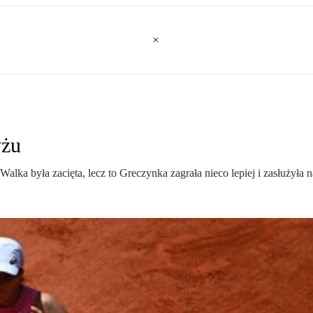
yżu
alka była zacięta, lecz to Greczynka zagrała nieco lepiej i zasłużyła na