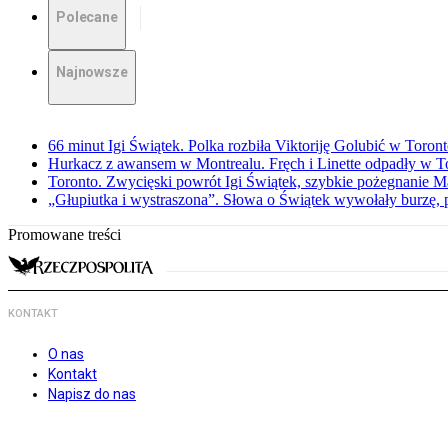
Polecane
Najnowsze
66 minut Igi Świątek. Polka rozbiła Viktoriję Golubić w Toron
Hurkacz z awansem w Montrealu. Fręch i Linette odpadły w T
Toronto. Zwycięski powrót Igi Świątek, szybkie pożegnanie M
„Głupiutka i wystraszona”. Słowa o Świątek wywołały burzę, 
Promowane treści
KONTAKT
O nas
Kontakt
Napisz do nas