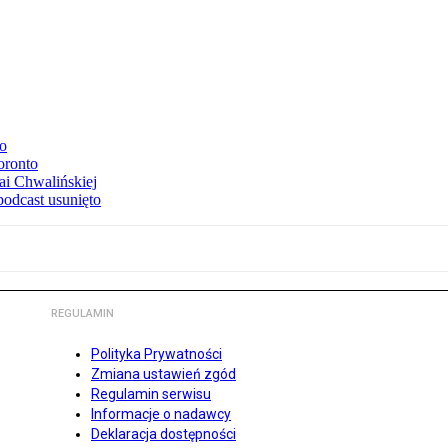
to
oronto
ai Chwalińskiej
podcast usunięto
REGULAMIN
Polityka Prywatności
Zmiana ustawień zgód
Regulamin serwisu
Informacje o nadawcy
Deklaracja dostępności