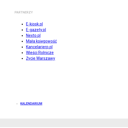
PARTNERZY
E-kiosk.pl
E-gazety.pl
Nexto.pl
Mała księgowość
Kancelarierp.pl
Wieści Rolnicze
Życie Warszawy
KALENDARIUM