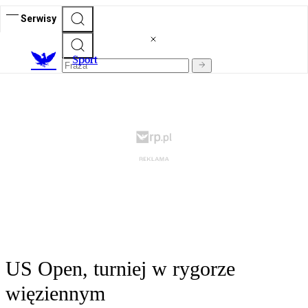
Serwisy
S
port
US Open, turniej w rygorze
więziennym