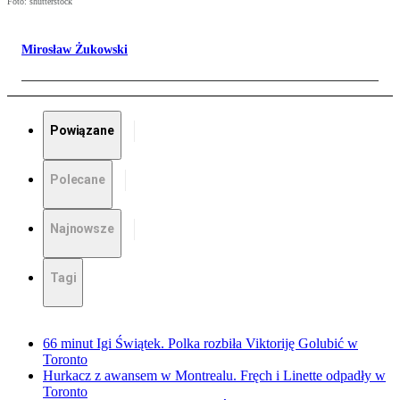
Foto: shutterstock
Mirosław Żukowski
Powiązane
Polecane
Najnowsze
Tagi
66 minut Igi Świątek. Polka rozbiła Viktoriję Golubić w
Toronto
Hurkacz z awansem w Montrealu. Fręch i Linette odpadły w
Toronto