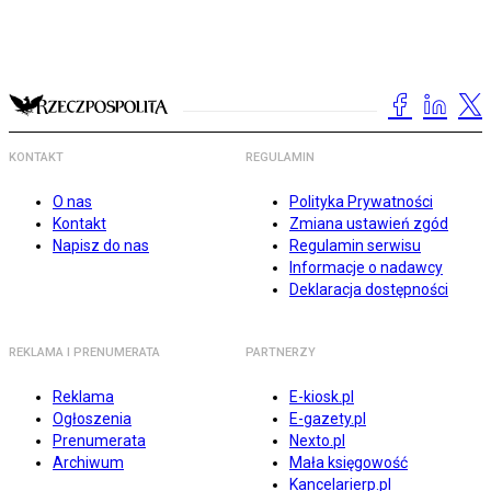
KONTAKT
REGULAMIN
O nas
Polityka Prywatności
Kontakt
Zmiana ustawień zgód
Napisz do nas
Regulamin serwisu
Informacje o nadawcy
Deklaracja dostępności
REKLAMA I PRENUMERATA
PARTNERZY
Reklama
E-kiosk.pl
Ogłoszenia
E-gazety.pl
Prenumerata
Nexto.pl
Archiwum
Mała księgowość
Kancelarierp.pl