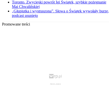
Toronto. Zwycięski powrót Igi Świątek, szybkie pożegnanie
Mai Chwalińskiej
„Głupiutka i wystraszona”. Słowa o Świątek wywołały burzę,
podcast usunięto
Promowane treści