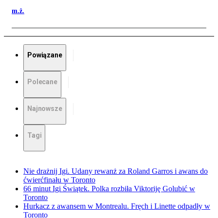
m.ż.
Powiązane
Polecane
Najnowsze
Tagi
Nie drażnij Igi. Udany rewanż za Roland Garros i awans do
ćwierćfinału w Toronto
66 minut Igi Świątek. Polka rozbiła Viktoriję Golubić w
Toronto
Hurkacz z awansem w Montrealu. Fręch i Linette odpadły w
Toronto