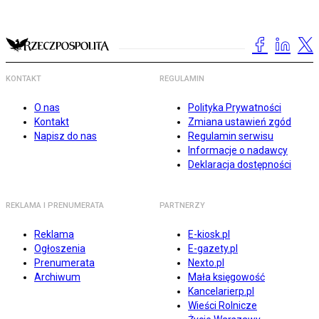
KONTAKT
REGULAMIN
O nas
Polityka Prywatności
Kontakt
Zmiana ustawień zgód
Napisz do nas
Regulamin serwisu
Informacje o nadawcy
Deklaracja dostępności
REKLAMA I PRENUMERATA
PARTNERZY
Reklama
E-kiosk.pl
Ogłoszenia
E-gazety.pl
Prenumerata
Nexto.pl
Archiwum
Mała księgowość
Kancelarierp.pl
Wieści Rolnicze