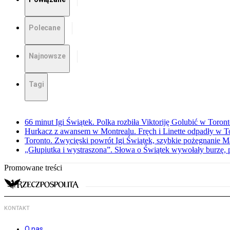
Polecane
Najnowsze
Tagi
66 minut Igi Świątek. Polka rozbiła Viktoriję Golubić w Toron
Hurkacz z awansem w Montrealu. Fręch i Linette odpadły w T
Toronto. Zwycięski powrót Igi Świątek, szybkie pożegnanie M
„Głupiutka i wystraszona”. Słowa o Świątek wywołały burzę, 
Promowane treści
KONTAKT
O nas