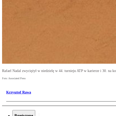
Rafael Nadal zwyciężył w niedzielę w 44. turnieju ATP w karierze i 30. na k
Foto: Associated Press
Krzysztof Rawa
Powiązane