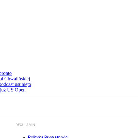
oronto
ai Chwalińskiej
podcast usunięto
e już US Open
REGULAMIN
Polityka Prywatności