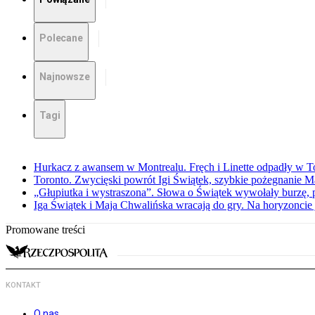
Polecane
Najnowsze
Tagi
Hurkacz z awansem w Montrealu. Fręch i Linette odpadły w T
Toronto. Zwycięski powrót Igi Świątek, szybkie pożegnanie M
„Głupiutka i wystraszona”. Słowa o Świątek wywołały burzę, 
Iga Świątek i Maja Chwalińska wracają do gry. Na horyzonci
Promowane treści
KONTAKT
O nas