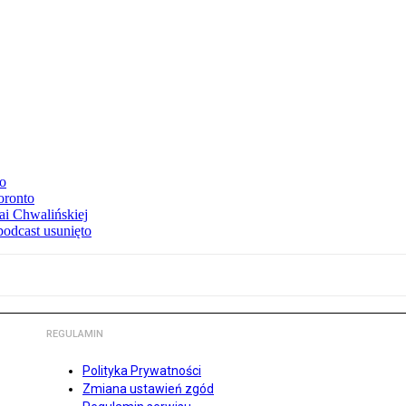
to
oronto
ai Chwalińskiej
podcast usunięto
REGULAMIN
Polityka Prywatności
Zmiana ustawień zgód