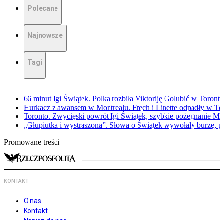
Polecane
Najnowsze
Tagi
66 minut Igi Świątek. Polka rozbiła Viktoriję Golubić w Toron
Hurkacz z awansem w Montrealu. Fręch i Linette odpadły w T
Toronto. Zwycięski powrót Igi Świątek, szybkie pożegnanie M
„Głupiutka i wystraszona”. Słowa o Świątek wywołały burzę, 
Promowane treści
KONTAKT
O nas
Kontakt