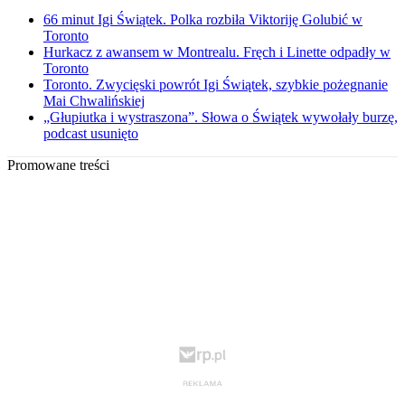
66 minut Igi Świątek. Polka rozbiła Viktoriję Golubić w
Toronto
Hurkacz z awansem w Montrealu. Fręch i Linette odpadły w
Toronto
Toronto. Zwycięski powrót Igi Świątek, szybkie pożegnanie
Mai Chwalińskiej
„Głupiutka i wystraszona”. Słowa o Świątek wywołały burzę,
podcast usunięto
Promowane treści