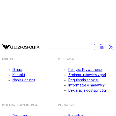
KONTAKT
REGULAMIN
O nas
Polityka Prywatności
Kontakt
Zmiana ustawień zgód
Napisz do nas
Regulamin serwisu
Informacje o nadawcy
Deklaracja dostępności
REKLAMA I PRENUMERATA
PARTNERZY
Reklama
E-kiosk.pl