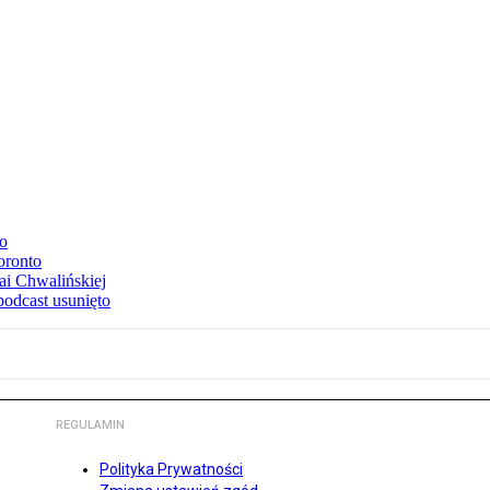
to
oronto
ai Chwalińskiej
podcast usunięto
REGULAMIN
Polityka Prywatności