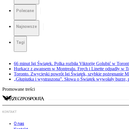
Polecane
Najnowsze
Tagi
66 minut Igi Świątek. Polka rozbiła Viktoriję Golubić w Toron
Hurkacz z awansem w Montrealu. Fręch i Linette odpadły w T
Toronto. Zwycięski powrót Igi Świątek, szybkie pożegnanie M
„Głupiutka i wystraszona”. Słowa o Świątek wywołały burzę, 
Promowane treści
KONTAKT
O nas