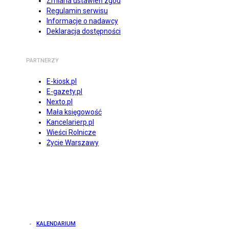
Zmiana ustawień zgód
Regulamin serwisu
Informacje o nadawcy
Deklaracja dostępności
PARTNERZY
E-kiosk.pl
E-gazety.pl
Nexto.pl
Mała księgowość
Kancelarierp.pl
Wieści Rolnicze
Życie Warszawy
KALENDARIUM