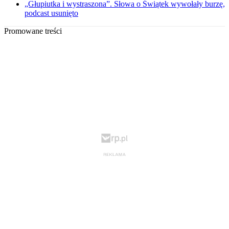
„Głupiutka i wystraszona”. Słowa o Świątek wywołały burzę,
podcast usunięto
Promowane treści