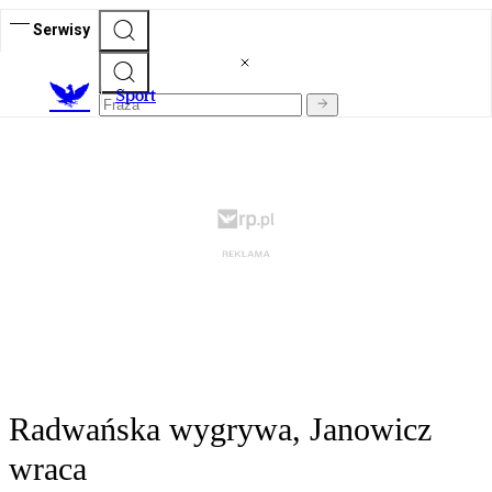
Serwisy
S
port
Radwańska wygrywa, Janowicz
wraca