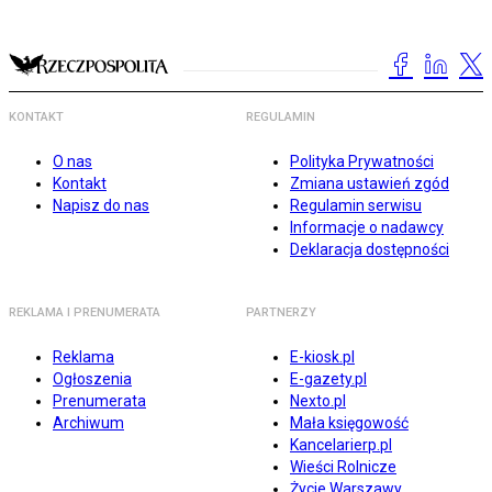
KONTAKT
REGULAMIN
O nas
Polityka Prywatności
Kontakt
Zmiana ustawień zgód
Napisz do nas
Regulamin serwisu
Informacje o nadawcy
Deklaracja dostępności
REKLAMA I PRENUMERATA
PARTNERZY
Reklama
E-kiosk.pl
Ogłoszenia
E-gazety.pl
Prenumerata
Nexto.pl
Archiwum
Mała księgowość
Kancelarierp.pl
Wieści Rolnicze
Życie Warszawy