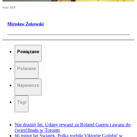
Foto: AFP
Mirosław Żukowski
Powiązane
Polecane
Najnowsze
Tagi
Nie drażnij Igi. Udany rewanż za Roland Garros i awans do
ćwierćfinału w Toronto
66 minut Igi Świątek. Polka rozbiła Viktoriję Golubić w