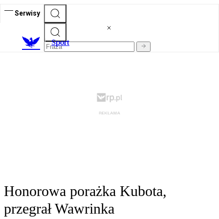
Serwisy
S
port
Honorowa porażka Kubota,
przegrał Wawrinka