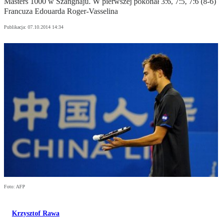
Masters 1000 w Szanghaju. W pierwszej pokonał 3:6, 7:5, 7:6 (8-6)
Francuza Edouarda Roger-Vasselina
Publikacja:
07.10.2014 14:34
Foto: AFP
Krzysztof Rawa