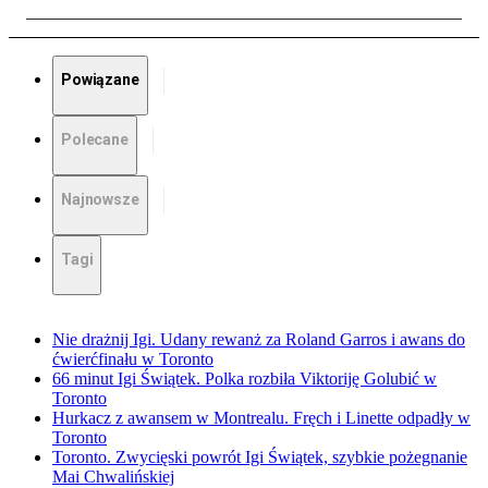
Powiązane
Polecane
Najnowsze
Tagi
Nie drażnij Igi. Udany rewanż za Roland Garros i awans do
ćwierćfinału w Toronto
66 minut Igi Świątek. Polka rozbiła Viktoriję Golubić w
Toronto
Hurkacz z awansem w Montrealu. Fręch i Linette odpadły w
Toronto
Toronto. Zwycięski powrót Igi Świątek, szybkie pożegnanie
Mai Chwalińskiej