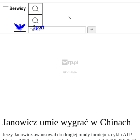
Serwisy
S
port
Janowicz umie wygrać w Chinach
Jerzy Janowicz awansował do drugiej rundy turnieju z cyklu ATP