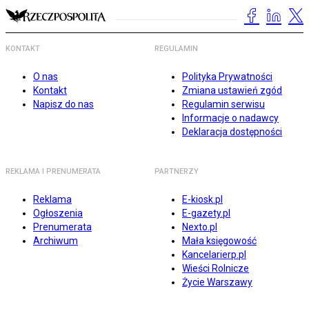
KONTAKT
REGULAMIN
O nas
Polityka Prywatności
Kontakt
Zmiana ustawień zgód
Napisz do nas
Regulamin serwisu
Informacje o nadawcy
Deklaracja dostępności
REKLAMA I PRENUMERATA
PARTNERZY
Reklama
E-kiosk.pl
Ogłoszenia
E-gazety.pl
Prenumerata
Nexto.pl
Archiwum
Mała księgowość
Kancelarierp.pl
Wieści Rolnicze
Życie Warszawy