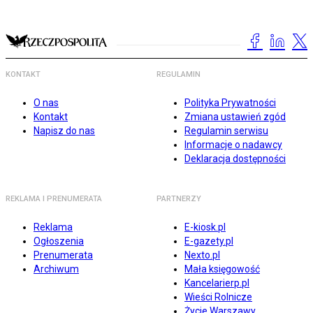
KONTAKT
REGULAMIN
O nas
Polityka Prywatności
Kontakt
Zmiana ustawień zgód
Napisz do nas
Regulamin serwisu
Informacje o nadawcy
Deklaracja dostępności
REKLAMA I PRENUMERATA
PARTNERZY
Reklama
E-kiosk.pl
Ogłoszenia
E-gazety.pl
Prenumerata
Nexto.pl
Archiwum
Mała księgowość
Kancelarierp.pl
Wieści Rolnicze
Życie Warszawy