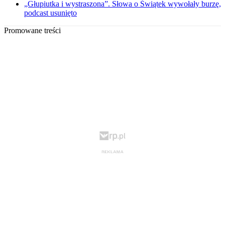
„Głupiutka i wystraszona”. Słowa o Świątek wywołały burzę,
podcast usunięto
Promowane treści