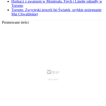
Hurkacz z awansem w Montrealu. Fręch i Linette odpadły w
Toronto
Toronto. Zwycięski powrót Igi Świątek, szybkie pożegnanie
Mai Chwalińskiej
Promowane treści