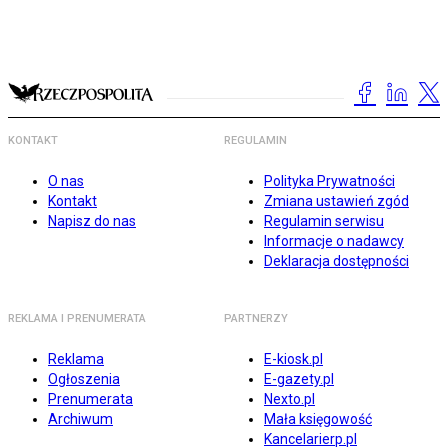
KONTAKT
REGULAMIN
O nas
Polityka Prywatności
Kontakt
Zmiana ustawień zgód
Napisz do nas
Regulamin serwisu
Informacje o nadawcy
Deklaracja dostępności
REKLAMA I PRENUMERATA
PARTNERZY
Reklama
E-kiosk.pl
Ogłoszenia
E-gazety.pl
Prenumerata
Nexto.pl
Archiwum
Mała księgowość
Kancelarierp.pl