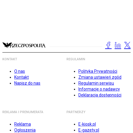
KONTAKT
REGULAMIN
O nas
Polityka Prywatności
Kontakt
Zmiana ustawień zgód
Napisz do nas
Regulamin serwisu
Informacje o nadawcy
Deklaracja dostępności
REKLAMA I PRENUMERATA
PARTNERZY
Reklama
E-kiosk.pl
Ogłoszenia
E-gazety.pl