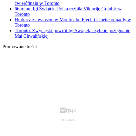
ćwierćfinału w Toronto
66 minut Igi Świątek. Polka rozbiła Viktoriję Golubić w
Toronto
Hurkacz z awansem w Montrealu. Fręch i Linette odpadły w
Toronto
Toronto. Zwycięski powrót Igi Świątek, szybkie pożegnanie
Mai Chwalińskiej
Promowane treści