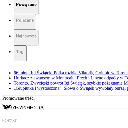
Powiązane
Polecane
Najnowsze
Tagi
66 minut Igi Świątek. Polka rozbiła Viktoriję Golubić w Toron
Hurkacz z awansem w Montrealu. Fręch i Linette odpadły w T
Toronto. Zwycięski powrót Igi Świątek, szybkie pożegnanie M
„Głupiutka i wystraszona”. Słowa o Świątek wywołały burzę, 
Promowane treści
KONTAKT