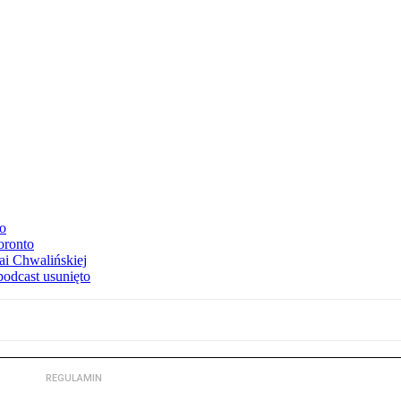
to
oronto
ai Chwalińskiej
podcast usunięto
REGULAMIN