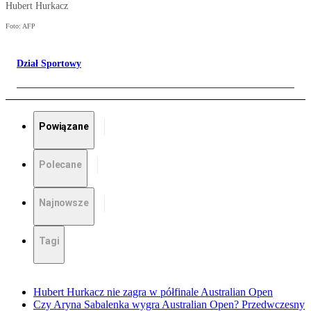
Hubert Hurkacz
Foto: AFP
Dział Sportowy
Powiązane
Polecane
Najnowsze
Tagi
Hubert Hurkacz nie zagra w półfinale Australian Open
Czy Aryna Sabalenka wygra Australian Open? Przedwczesny