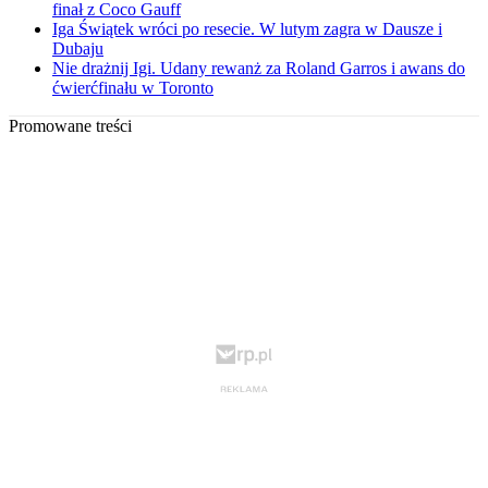
finał z Coco Gauff
Iga Świątek wróci po resecie. W lutym zagra w Dausze i
Dubaju
Nie drażnij Igi. Udany rewanż za Roland Garros i awans do
ćwierćfinału w Toronto
Promowane treści