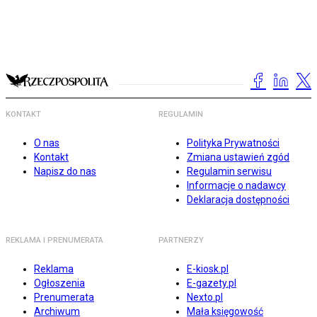
KONTAKT
REGULAMIN
O nas
Polityka Prywatności
Kontakt
Zmiana ustawień zgód
Napisz do nas
Regulamin serwisu
Informacje o nadawcy
Deklaracja dostępności
REKLAMA I PRENUMERATA
PARTNERZY
Reklama
E-kiosk.pl
Ogłoszenia
E-gazety.pl
Prenumerata
Nexto.pl
Archiwum
Mała księgowość