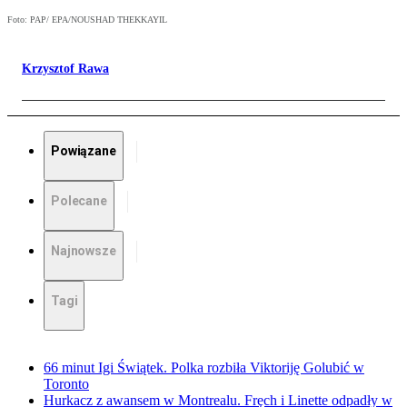
Foto: PAP/ EPA/NOUSHAD THEKKAYIL
Krzysztof Rawa
Powiązane
Polecane
Najnowsze
Tagi
66 minut Igi Świątek. Polka rozbiła Viktoriję Golubić w
Toronto
Hurkacz z awansem w Montrealu. Fręch i Linette odpadły w