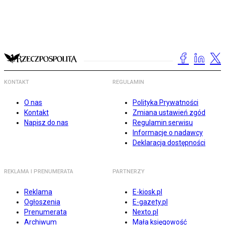
KONTAKT
REGULAMIN
O nas
Polityka Prywatności
Kontakt
Zmiana ustawień zgód
Napisz do nas
Regulamin serwisu
Informacje o nadawcy
Deklaracja dostępności
REKLAMA I PRENUMERATA
PARTNERZY
Reklama
E-kiosk.pl
Ogłoszenia
E-gazety.pl
Prenumerata
Nexto.pl
Archiwum
Mała księgowość