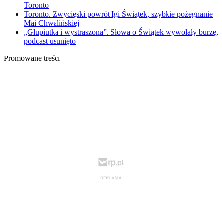
Toronto
Toronto. Zwycięski powrót Igi Świątek, szybkie pożegnanie
Mai Chwalińskiej
„Głupiutka i wystraszona”. Słowa o Świątek wywołały burzę,
podcast usunięto
Promowane treści