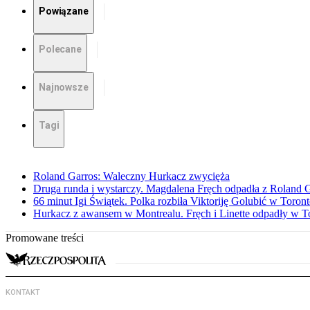
Powiązane
Polecane
Najnowsze
Tagi
Roland Garros: Waleczny Hurkacz zwycięża
Druga runda i wystarczy. Magdalena Fręch odpadła z Roland 
66 minut Igi Świątek. Polka rozbiła Viktoriję Golubić w Toron
Hurkacz z awansem w Montrealu. Fręch i Linette odpadły w T
Promowane treści
KONTAKT