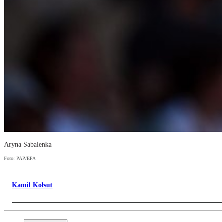
Aryna Sabalenka
Foto: PAP/EPA
Kamil Kołsut