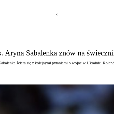
s. Aryna Sabalenka znów na świeczn
balenka ściera się z kolejnymi pytaniami o wojnę w Ukrainie. Roland G