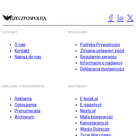
KONTAKT
REGULAMIN
O nas
Polityka Prywatności
Kontakt
Zmiana ustawień zgód
Napisz do nas
Regulamin serwisu
Informacje o nadawcy
Deklaracja dostępności
REKLAMA I PRENUMERATA
PARTNERZY
Reklama
E-kiosk.pl
Ogłoszenia
E-gazety.pl
Prenumerata
Nexto.pl
Archiwum
Mała księgowość
Kancelarierp.pl
Wieści Rolnicze
Życie Warszawy