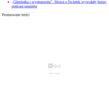
„Głupiutka i wystraszona”. Słowa o Świątek wywołały burzę,
podcast usunięto
Promowane treści