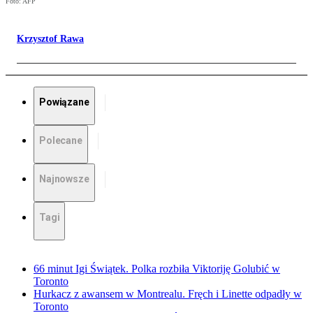
Foto: AFP
Krzysztof Rawa
Powiązane
Polecane
Najnowsze
Tagi
66 minut Igi Świątek. Polka rozbiła Viktoriję Golubić w
Toronto
Hurkacz z awansem w Montrealu. Fręch i Linette odpadły w
Toronto