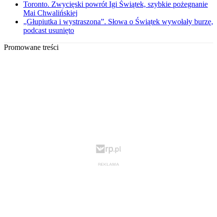
Toronto. Zwycięski powrót Igi Świątek, szybkie pożegnanie
Mai Chwalińskiej
„Głupiutka i wystraszona”. Słowa o Świątek wywołały burzę,
podcast usunięto
Promowane treści