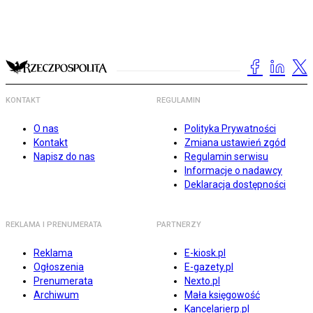
KONTAKT
REGULAMIN
O nas
Polityka Prywatności
Kontakt
Zmiana ustawień zgód
Napisz do nas
Regulamin serwisu
Informacje o nadawcy
Deklaracja dostępności
REKLAMA I PRENUMERATA
PARTNERZY
Reklama
E-kiosk.pl
Ogłoszenia
E-gazety.pl
Prenumerata
Nexto.pl
Archiwum
Mała księgowość
Kancelarierp.pl