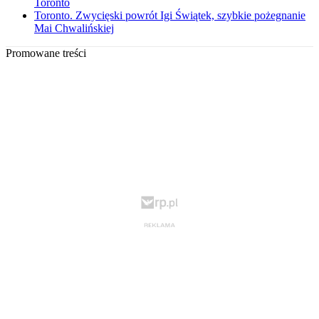
Toronto
Toronto. Zwycięski powrót Igi Świątek, szybkie pożegnanie
Mai Chwalińskiej
Promowane treści