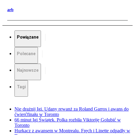
arb
Powiązane
Polecane
Najnowsze
Tagi
Nie drażnij Igi. Udany rewanż za Roland Garros i awans do
ćwierćfinału w Toronto
66 minut Igi Świątek. Polka rozbiła Viktoriję Golubić w
Toronto
Hurkacz z awansem w Montrealu. Fręch i Linette odpadły w