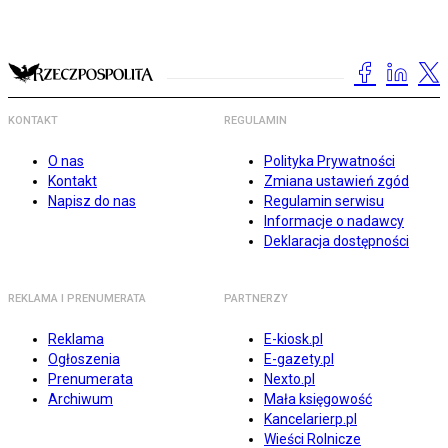
KONTAKT
REGULAMIN
O nas
Polityka Prywatności
Kontakt
Zmiana ustawień zgód
Napisz do nas
Regulamin serwisu
Informacje o nadawcy
Deklaracja dostępności
REKLAMA I PRENUMERATA
PARTNERZY
Reklama
E-kiosk.pl
Ogłoszenia
E-gazety.pl
Prenumerata
Nexto.pl
Archiwum
Mała księgowość
Kancelarierp.pl
Wieści Rolnicze