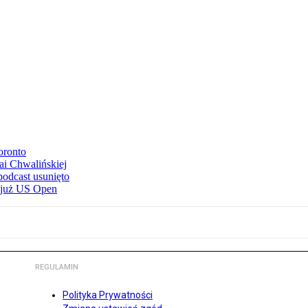
oronto
ai Chwalińskiej
podcast usunięto
e już US Open
REGULAMIN
Polityka Prywatności