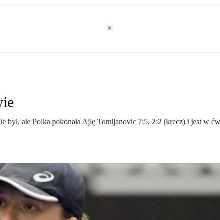
wie
był, ale Polka pokonała Ajlę Tomljanovic 7:5, 2:2 (krecz) i jest w ć