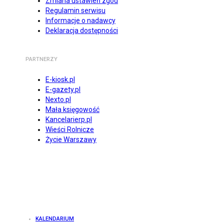
Zmiana ustawień zgód
Regulamin serwisu
Informacje o nadawcy
Deklaracja dostępności
PARTNERZY
E-kiosk.pl
E-gazety.pl
Nexto.pl
Mała księgowość
Kancelarierp.pl
Wieści Rolnicze
Życie Warszawy
KALENDARIUM