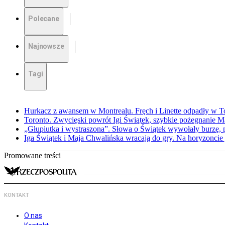
Polecane
Najnowsze
Tagi
Hurkacz z awansem w Montrealu. Fręch i Linette odpadły w T
Toronto. Zwycięski powrót Igi Świątek, szybkie pożegnanie M
„Głupiutka i wystraszona”. Słowa o Świątek wywołały burzę, 
Iga Świątek i Maja Chwalińska wracają do gry. Na horyzonci
Promowane treści
KONTAKT
O nas