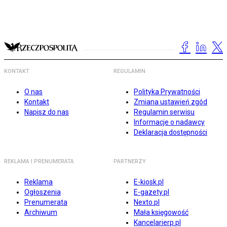
KONTAKT
REGULAMIN
O nas
Polityka Prywatności
Kontakt
Zmiana ustawień zgód
Napisz do nas
Regulamin serwisu
Informacje o nadawcy
Deklaracja dostępności
REKLAMA I PRENUMERATA
PARTNERZY
Reklama
E-kiosk.pl
Ogłoszenia
E-gazety.pl
Prenumerata
Nexto.pl
Archiwum
Mała księgowość
Kancelarierp.pl