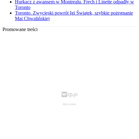
Hurkacz z awansem w Montrealu. Fręch i Linette odpadły w
Toronto
Toronto. Zwycięski powrót Igi Świątek, szybkie pożegnanie
Mai Chwalińskiej
Promowane treści