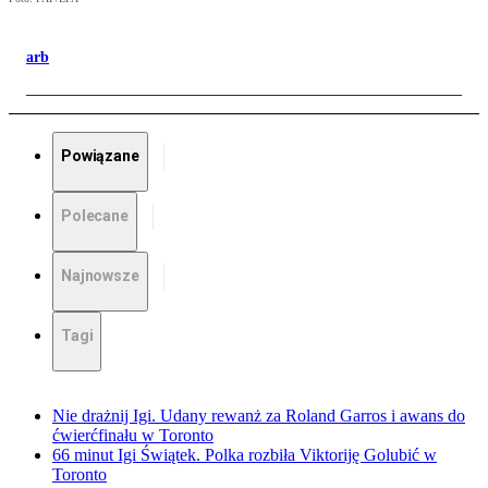
arb
Powiązane
Polecane
Najnowsze
Tagi
Nie drażnij Igi. Udany rewanż za Roland Garros i awans do
ćwierćfinału w Toronto
66 minut Igi Świątek. Polka rozbiła Viktoriję Golubić w
Toronto