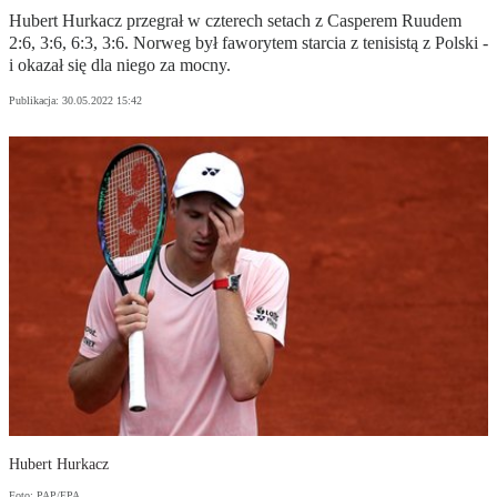
Hubert Hurkacz przegrał w czterech setach z Casperem Ruudem
2:6, 3:6, 6:3, 3:6. Norweg był faworytem starcia z tenisistą z Polski -
i okazał się dla niego za mocny.
Publikacja:
30.05.2022 15:42
Hubert Hurkacz
Foto: PAP/EPA