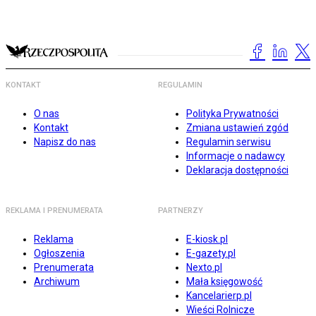
KONTAKT
REGULAMIN
O nas
Polityka Prywatności
Kontakt
Zmiana ustawień zgód
Napisz do nas
Regulamin serwisu
Informacje o nadawcy
Deklaracja dostępności
REKLAMA I PRENUMERATA
PARTNERZY
Reklama
E-kiosk.pl
Ogłoszenia
E-gazety.pl
Prenumerata
Nexto.pl
Archiwum
Mała księgowość
Kancelarierp.pl
Wieści Rolnicze