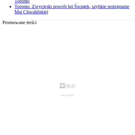
Toronto
Toronto. Zwycięski powrót Igi Świątek, szybkie pożegnanie
Mai Chwalińskiej
Promowane treści