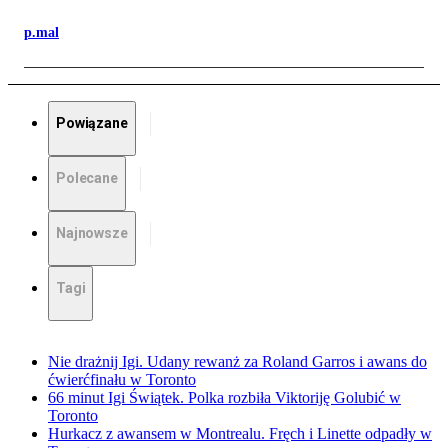
p.mal
Powiązane
Polecane
Najnowsze
Tagi
Nie drażnij Igi. Udany rewanż za Roland Garros i awans do
ćwierćfinału w Toronto
66 minut Igi Świątek. Polka rozbiła Viktoriję Golubić w
Toronto
Hurkacz z awansem w Montrealu. Fręch i Linette odpadły w