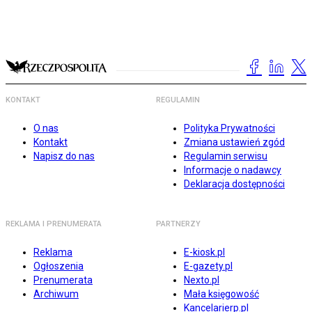
KONTAKT
REGULAMIN
O nas
Polityka Prywatności
Kontakt
Zmiana ustawień zgód
Napisz do nas
Regulamin serwisu
Informacje o nadawcy
Deklaracja dostępności
REKLAMA I PRENUMERATA
PARTNERZY
Reklama
E-kiosk.pl
Ogłoszenia
E-gazety.pl
Prenumerata
Nexto.pl
Archiwum
Mała księgowość
Kancelarierp.pl