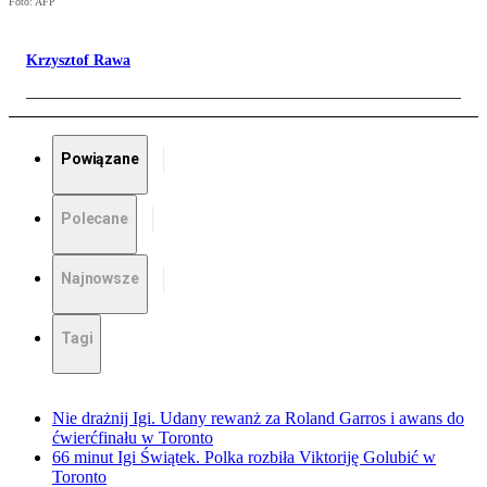
Foto: AFP
Krzysztof Rawa
Powiązane
Polecane
Najnowsze
Tagi
Nie drażnij Igi. Udany rewanż za Roland Garros i awans do
ćwierćfinału w Toronto
66 minut Igi Świątek. Polka rozbiła Viktoriję Golubić w
Toronto