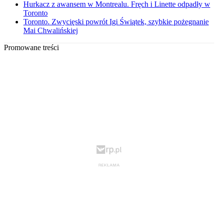
Hurkacz z awansem w Montrealu. Fręch i Linette odpadły w
Toronto
Toronto. Zwycięski powrót Igi Świątek, szybkie pożegnanie
Mai Chwalińskiej
Promowane treści