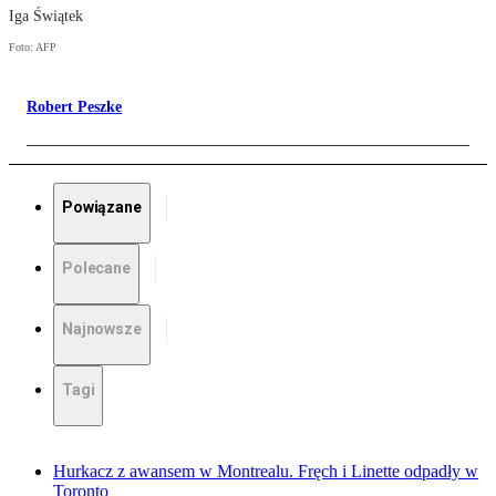
Iga Świątek
Foto: AFP
Robert Peszke
Powiązane
Polecane
Najnowsze
Tagi
Hurkacz z awansem w Montrealu. Fręch i Linette odpadły w
Toronto