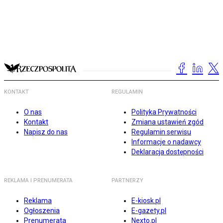
KONTAKT
REGULAMIN
O nas
Polityka Prywatności
Kontakt
Zmiana ustawień zgód
Napisz do nas
Regulamin serwisu
Informacje o nadawcy
Deklaracja dostępności
REKLAMA I PRENUMERATA
PARTNERZY
Reklama
E-kiosk.pl
Ogłoszenia
E-gazety.pl
Prenumerata
Nexto.pl