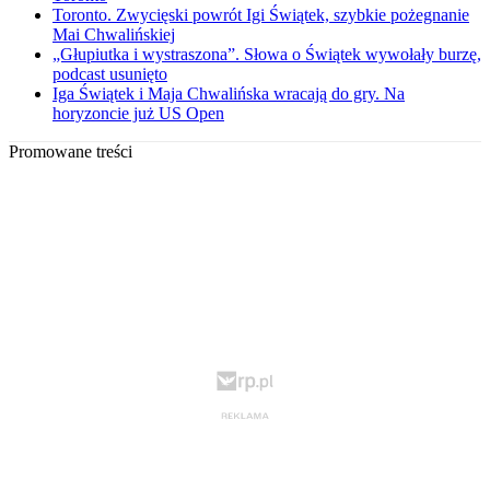
Toronto. Zwycięski powrót Igi Świątek, szybkie pożegnanie
Mai Chwalińskiej
„Głupiutka i wystraszona”. Słowa o Świątek wywołały burzę,
podcast usunięto
Iga Świątek i Maja Chwalińska wracają do gry. Na
horyzoncie już US Open
Promowane treści