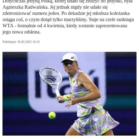
Dotychczas jedyną Polką, której udało się zbliżyć do jedynki, była
Agnieszka Radwańska. Jej jednak nigdy nie udało się
zdetronizować numeru jeden. Po dekadzie jej młodsza koleżanka
osiąga coś, o czym dotąd tylko marzyliśmy. Staje na czele rankingu
WTA - formalnie od 4 kwietnia, kiedy zostanie zaprezentowana
jego nowa odsłona.
Publikacja:
26.03.2022 16:13